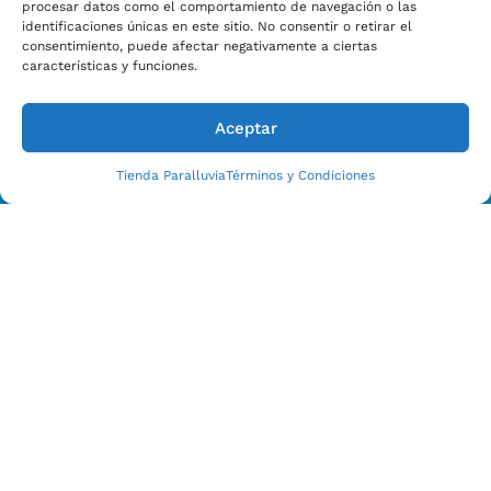
Estamos Para Ayudarle
procesar datos como el comportamiento de navegación o las
CONTACTO CON NOSOTROS HOY
identificaciones únicas en este sitio. No consentir o retirar el
consentimiento, puede afectar negativamente a ciertas
características y funciones.
Aceptar
Tienda Paralluvia
Términos y Condiciones
Enviar