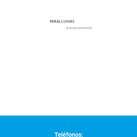
al cliente. La empresa se enorgullece de brindar una atención
personalizada y un soporte excepcional a sus clientes. Desde la
elección del producto adecuado, hasta el cuidado y mantenimiento de
las prendas, el equipo de
PARALLUVIAS
está
siempre dispuesto a proporcionar
asesoramiento
y asistencia,
asegurándose de que cada cliente esté completamente satisfecho con
su compra.
Teléfonos: