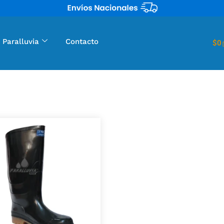
 Paralluvia
Contacto
$
0