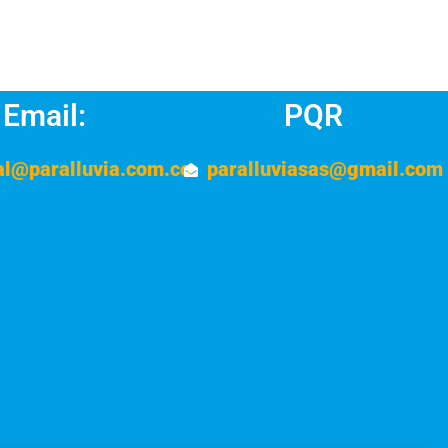
Email:
PQR
al@paralluvia.com.co
paralluviasas@gmail.com