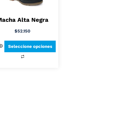
acha Alta Negra
$
52.150
Seleccione opciones