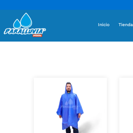
Inicio
Tienda
Encuentra capas impermeables ideales para ti o 
Mostrando 2 resultados