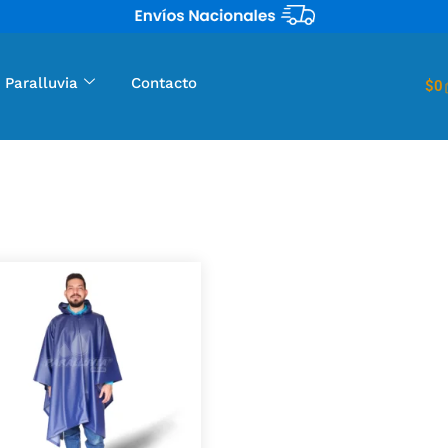
 Paralluvia
Contacto
$
0
los tuyos