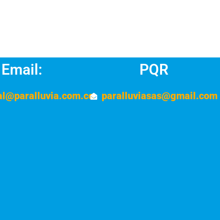
Email:
PQR
al@paralluvia.com.co
paralluviasas@gmail.com