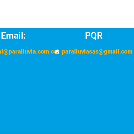
Email:
PQR
al@paralluvia.com.co
paralluviasas@gmail.com