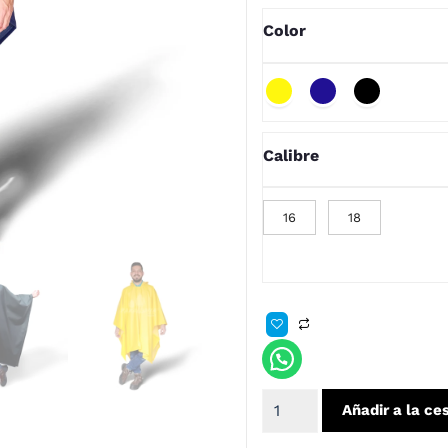
Color
Calibre
16
18
Añadir a la ce