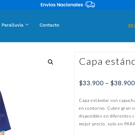
 Paralluvia
Contacto
$
0
Capa estánd
$
33.900
–
$
38.900
Capa estándar con capucha
en contorno. Cubre gran sup
disponibles en diferentes c
mejor precio, solo en PA