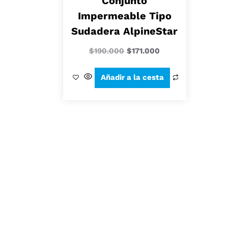
Conjunto
Impermeable Tipo
Sudadera AlpineStar
$
190.000
$
171.000
Añadir a la cesta