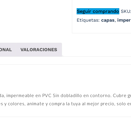
Seguir comprando
SKU
Etiquetas:
capas
,
imper
IONAL
VALORACIONES
a, impermeable en PVC Sin dobladillo en contorno. Cubre gra
res y colores, anímate y compra la tuya al mejor precio, sol