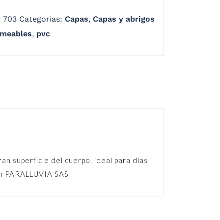
:
703
Categorías:
Capas
,
Capas y abrigos
meables
,
pvc
n superficie del cuerpo, ideal para días
o en PARALLUVIA SAS