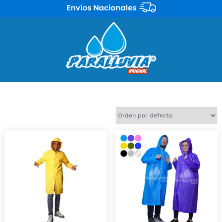
Encuentra Abrigos impermeables ideales para ti o los tuyos.
Mostrando 3 resultados