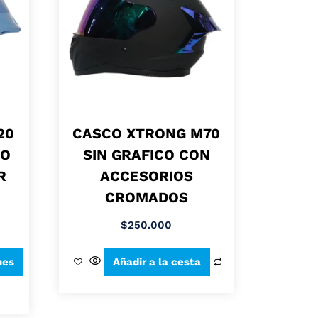
20
CASCO XTRONG M70
CO
SIN GRAFICO CON
R
ACCESORIOS
CROMADOS
$
250.000
nes
Añadir a la cesta