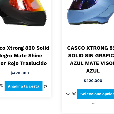
co Xtrong 820 Solid
CASCO XTRONG 8
Negro Mate Shine
SOLID SIN GRAFI
sor Rojo Traslucido
AZUL MATE VISO
AZUL
$
420.000
$
420.000
Añadir a la cesta
Seleccione opcio