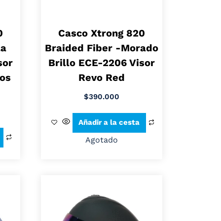
0
Casco Xtrong 820
la
Braided Fiber -Morado
sor
Brillo ECE-2206 Visor
ios
Revo Red
$
390.000
Añadir a la cesta
Agotado