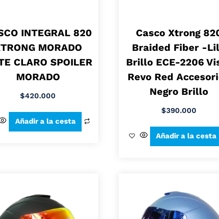
SCO INTEGRAL 820
Casco Xtrong 82
XTRONG MORADO
Braided Fiber -Li
TE CLARO SPOILER
Brillo ECE-2206 Vi
MORADO
Revo Red Accesor
Negro Brillo
$
420.000
$
390.000
Añadir a la cesta
Añadir a la cesta