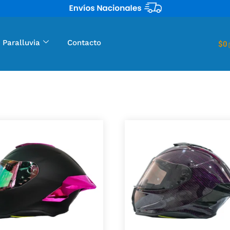
 Paralluvia
Contacto
$
0