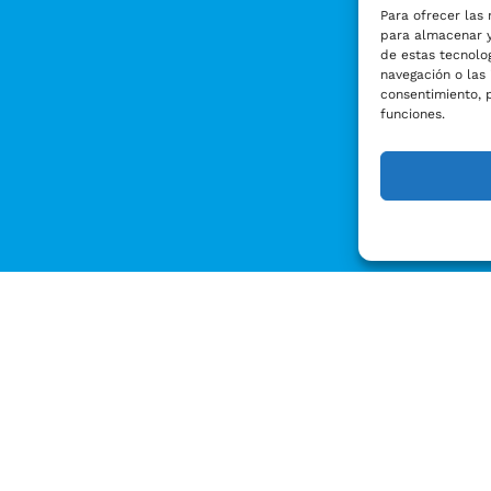
Para ofrecer las 
para almacenar y
de estas tecnolo
navegación o las 
consentimiento, 
funciones.