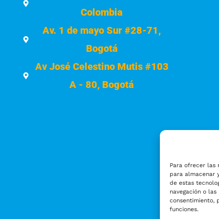
Colombia
Av. 1 de mayo Sur #28-71,
Bogotá
Av José Celestino Mutis #103
A - 80, Bogotá
Para ofrecer las 
para almacenar y
de estas tecnolo
navegación o las 
consentimiento, 
funciones.