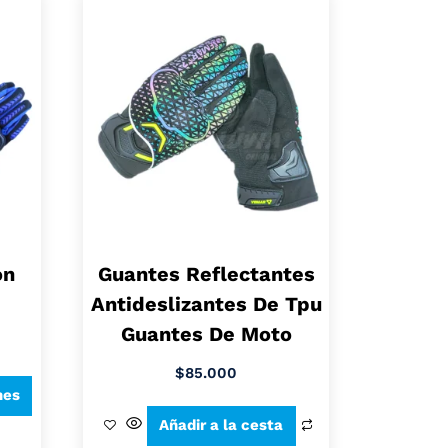
ón
Guantes Reflectantes
Antideslizantes De Tpu
Guantes De Moto
$
85.000
nes
Añadir a la cesta