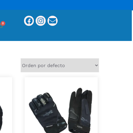
0
 nuestras tiendas Paralluvias