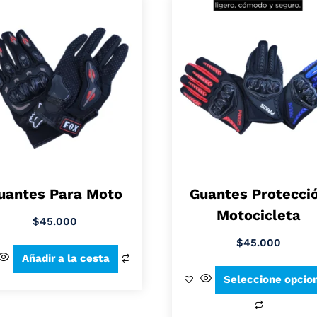
uantes Para Moto
Guantes Protecci
Motocicleta
$
45.000
$
45.000
Añadir a la cesta
Seleccione opcio