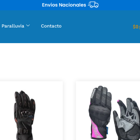
 Paralluvia
Contacto
$
0
en guantes para motos. Escoge el que mas se adapte a ti, todo en