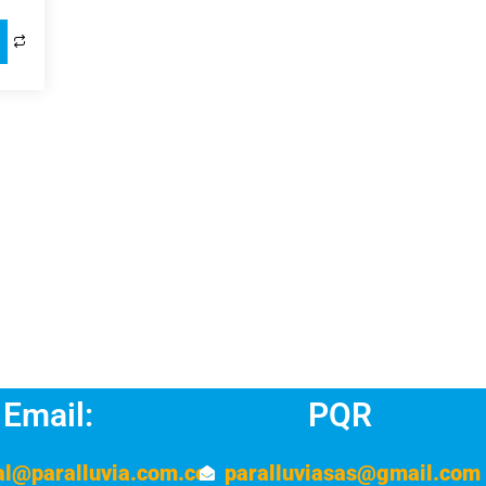
Email:
PQR
al@paralluvia.com.co
paralluviasas@gmail.com