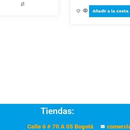
Añadir a la cesta
Tiendas:
Calle 6 # 70 A 05 Bogotá
comerci