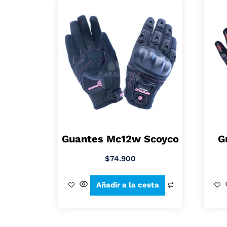
Guantes Mc12w Scoyco
G
$
74.900
Añadir a la cesta