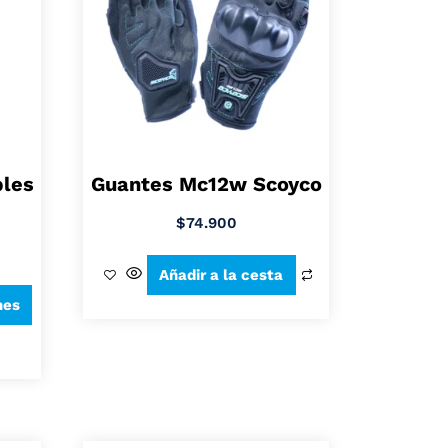
les
Guantes Mc12w Scoyco
$
74.900
Añadir a la cesta
nes