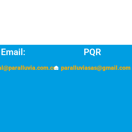
Email:
PQR
al@paralluvia.com.co
paralluviasas@gmail.com