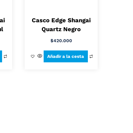
ai
Casco Edge Shangai
ul
Quartz Negro
$
420.000
Añadir a la cesta