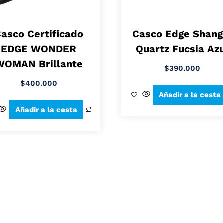
asco Certificado
Casco Edge Shang
EDGE WONDER
Quartz Fucsia Az
WOMAN Brillante
$
390.000
$
400.000
Añadir a la cesta
Añadir a la cesta