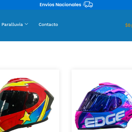
 Paralluvia
Contacto
$
0