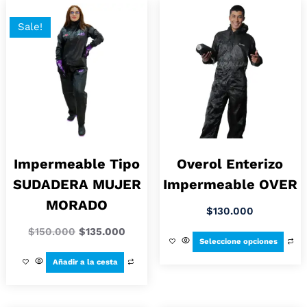
Sale!
Impermeable Tipo
Overol Enterizo
SUDADERA MUJER
Impermeable OVER
MORADO
$
130.000
$
150.000
$
135.000
Seleccione opciones
Añadir a la cesta