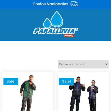
Encuentra atractivos impermeables de tipo sudadera y no
pierdas el estilo. Solo en Paralluvias el Original.
Mostrando 13 resultados
Sale!
Sale!