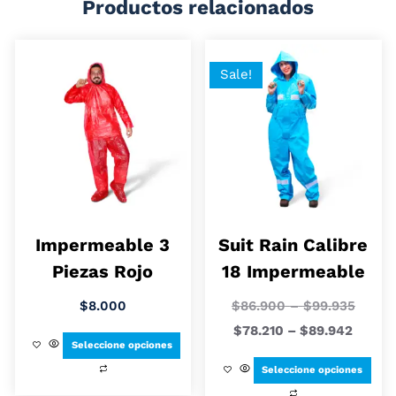
Productos relacionados
Sale!
Impermeable 3
Suit Rain Calibre
Piezas Rojo
18 Impermeable
$
8.000
$
86.900
–
$
99.935
$
78.210
–
$
89.942
Seleccione opciones
Seleccione opciones