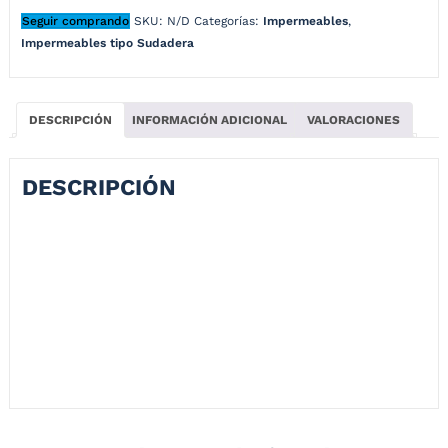
Seguir comprando
SKU:
N/D
Categorías:
Impermeables
,
Impermeables tipo Sudadera
DESCRIPCIÓN
INFORMACIÓN ADICIONAL
VALORACIONES
DESCRIPCIÓN
Conjunto Impermeable Tipo Sudadera
El nuevo y mejorado en diseño Over New, apto para uso en
motocicleta y bicicleta, fabricado en un derivado de lona revestido en
PVC con diseño de colmena material 100% impermeable, costuras
termo selladas con cinta de sellado de alta calidad,n forro interno en
tafeta para mejorar el confort, solapa de velcro completo, bolso tipo
carriel de lujo.