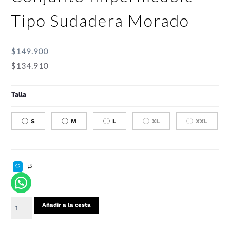
Tipo Sudadera Morado
$
149.900
$
134.910
Talla
S
M
L
XL
XXL
Añadir a la cesta