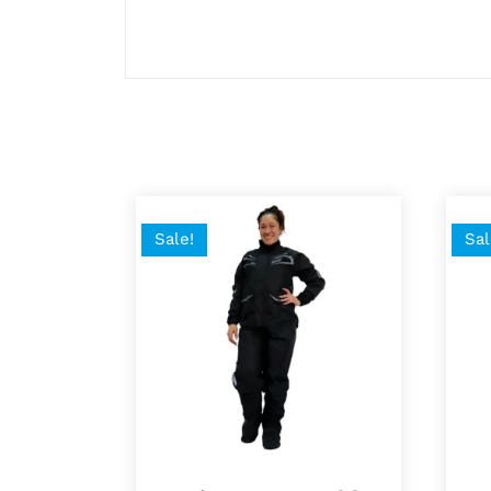
100% impermeabilizadas mediante termo se
Sale!
Sal