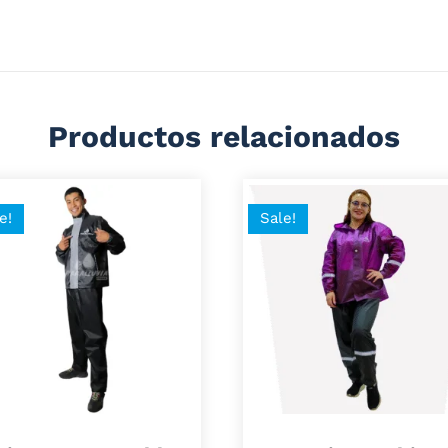
llado, Pretina en la zona de la cintura y puño enresortada
Productos relacionados
e!
Sale!