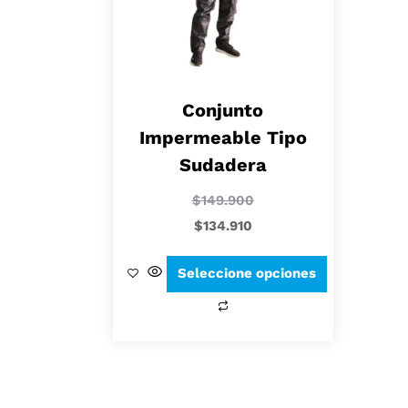
Conjunto
Impermeable Tipo
Sudadera
$
149.900
$
134.910
Seleccione opciones