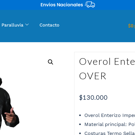
 Paralluvia
Contacto
$
0
Overol Ent
OVER
$
130.000
Overol Enterizo Imp
Material principal: P
Costuras Termo Sella