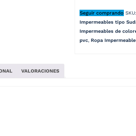
Seguir comprando
SKU
Impermeables tipo Sud
Impermeables de color
pvc
,
Ropa Impermeable
IONAL
VALORACIONES
ermeable compacto y cómodo, Este impermeable te ofrece un
 lo que buscas es un producto simple, fácil de usar y compac
rreas que se encuentran en la zona de la pantorrilla y tobil