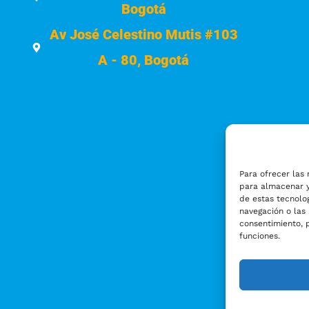
Bogotá
Av José Celestino Mutis #103
A - 80, Bogotá
Para ofrecer las 
para almacenar y
de estas tecnolo
navegación o las 
consentimiento, 
funciones.