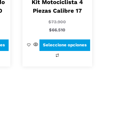
do
Kit Motociclista 4
O
Piezas Calibre 17
$
73.900
$
66.510
nes
Seleccione opciones