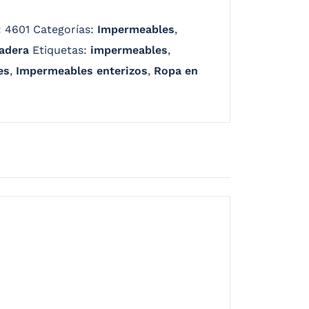
:
4601
Categorías:
Impermeables
,
adera
Etiquetas:
impermeables
,
es
,
Impermeables enterizos
,
Ropa en
a protección contra la lluvia integral y
to, Tela de Poliéster recubierta de PVC,
lo, cremallera impermeabilizada, costuras