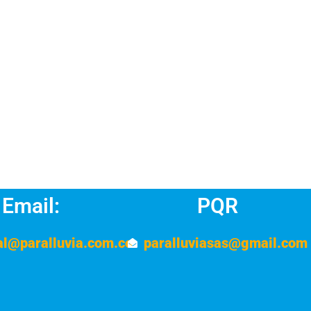
Email:
PQR
al@paralluvia.com.co
paralluviasas@gmail.com