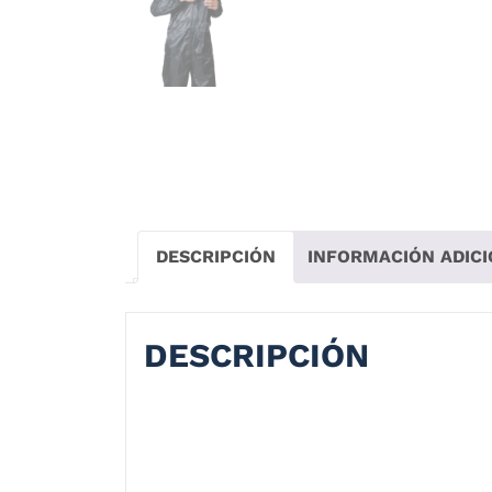
DESCRIPCIÓN
INFORMACIÓN ADIC
DESCRIPCIÓN
Overol Enterizo Impermeable OVER, Un Imp
completa, este impermeable es perfecto si
es posible entubarlo mediante velcros y co