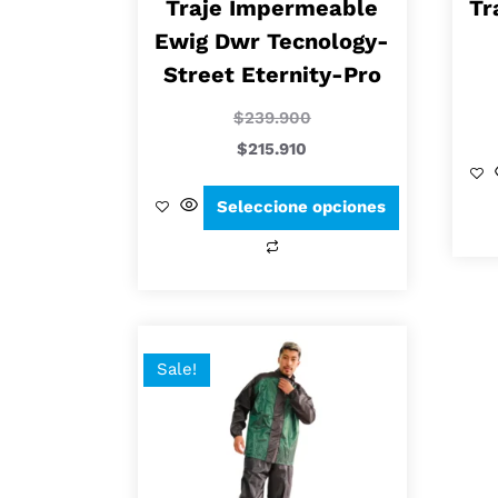
Traje Impermeable
Tr
Ewig Dwr Tecnology-
Street Eternity-Pro
$
239.900
$
215.910
Seleccione opciones
Sale!