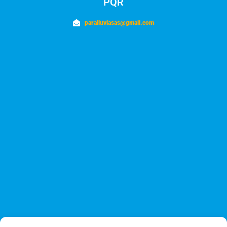
PQR
paralluviasas@gmail.com