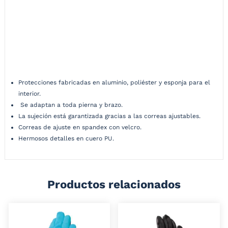
Kit de protección metálico (Rodillera + Coderas) OVER
Están construidas de aluminio forjado cortado a chorro, además de la
comodidad superior que ofrece gracias a su acolchado interno de
esponja y poliéster. Un diseño sin igual gracias a su inyección en
plastisol y detalles en cuero PU, con respiradores en la canilla para
evitar sobrecalentamiento.
Protecciones fabricadas en aluminio, poliéster y esponja para el
interior.
Se adaptan a toda pierna y brazo.
La sujeción está garantizada gracias a las correas ajustables.
Correas de ajuste en spandex con velcro.
Hermosos detalles en cuero PU.
Productos relacionados