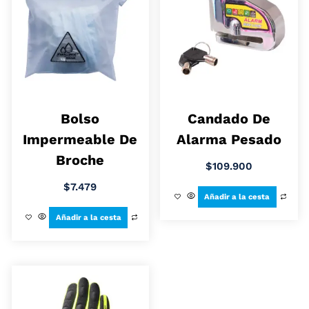
Bolso
Candado De
Impermeable De
Alarma Pesado
Broche
$
109.900
$
7.479
Añadir a la cesta
Añadir a la cesta