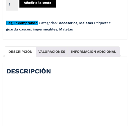
Añadir a la cesta
Seguir comprando
Categorías:
Accesorios
,
Maletas
Etiquetas:
guarda cascos
,
impermeables
,
Maletas
DESCRIPCIÓN
VALORACIONES
INFORMACIÓN ADICIONAL
DESCRIPCIÓN
El Guarda casco impermeable es altamente funcional y práctico, ideal
para aquellos que necesitan transportar sus pertenencias de manera
fácil y cómoda. Su diseño permite ser fácilmente transportada gracias
a su correa de hombro ajustable. Además, su fabricación está pensada
para una alta durabilidad y resistencia, utilizando materiales de alta
calidad y resistentes a la abrasión y al agua.