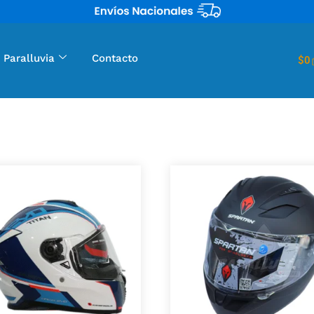
 Paralluvia
Contacto
$
0