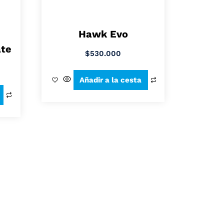
Hawk Evo
te
$
530.000
Añadir a la cesta