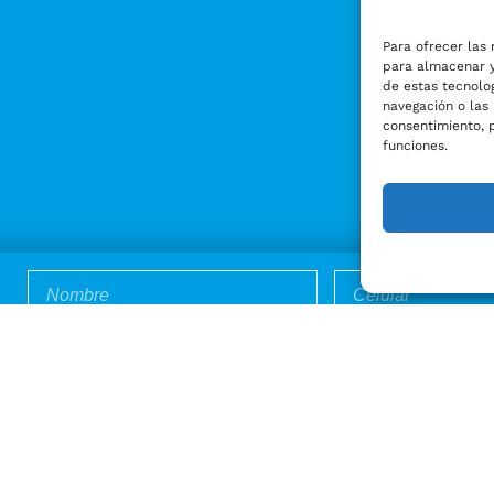
Para ofrecer las 
para almacenar y
de estas tecnolo
navegación o las 
consentimiento, 
funciones.