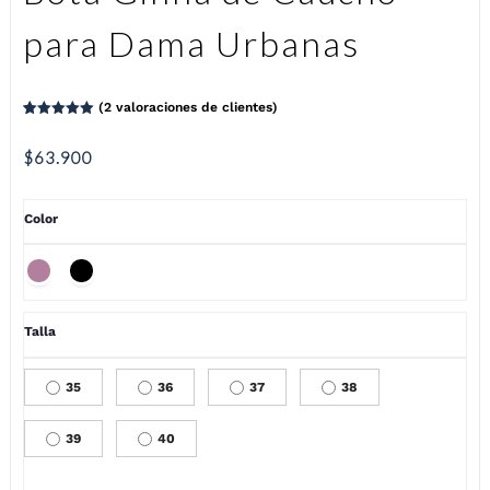
para Dama Urbanas
(
2
valoraciones de clientes)
Valorado
2
5.00
sobre
5 basado
$
63.900
en
puntuaciones
de clientes
Color
Talla
35
36
37
38
39
40