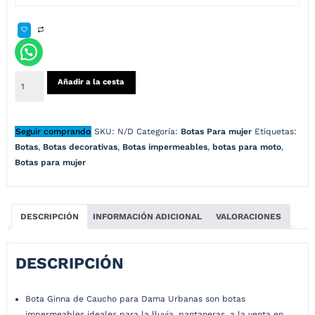
Añadir a la cesta
Seguir comprando
SKU:
N/D
Categoría:
Botas Para mujer
Etiquetas:
Botas
,
Botas decorativas
,
Botas impermeables
,
botas para moto
,
Botas para mujer
DESCRIPCIÓN
INFORMACIÓN ADICIONAL
VALORACIONES
DESCRIPCIÓN
Bota Ginna de Caucho para Dama Urbanas son botas
impermeables ideales para la lluvia, pantaneras, a la venta en