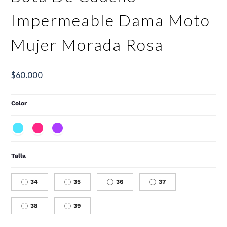
Impermeable Dama Moto
Mujer Morada Rosa
$
60.000
Color
Talla
34
35
36
37
38
39