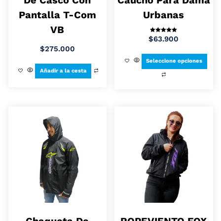
Pantalla T-Com
Urbanas
VB
Valorado en
$
63.900
5.00
de 5
$
275.000
Seleccione opciones
Añadir a la cesta
Chaqueta De
ROPEVIENTO FOX