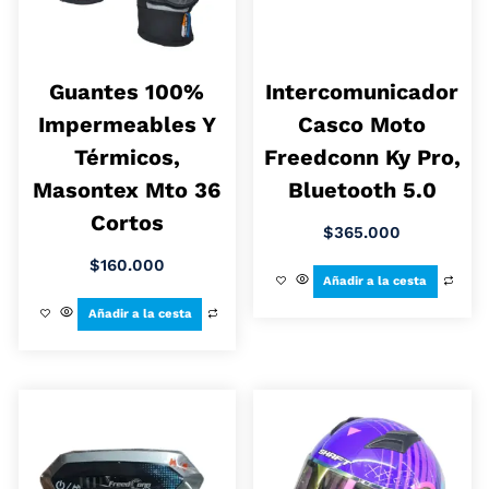
Guantes 100%
Intercomunicador
Impermeables Y
Casco Moto
Térmicos,
Freedconn Ky Pro,
Masontex Mto 36
Bluetooth 5.0
Cortos
$
365.000
$
160.000
Añadir a la cesta
Añadir a la cesta