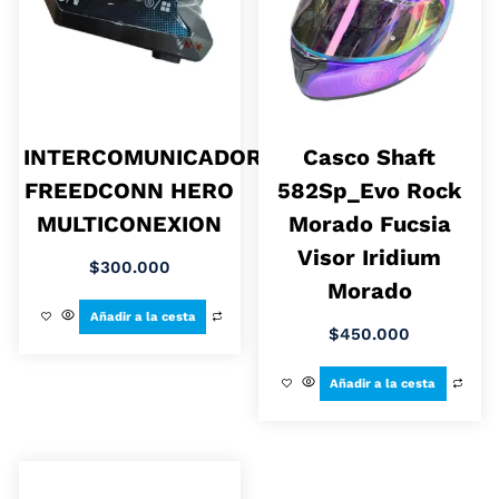
INTERCOMUNICADOR
Casco Shaft
FREEDCONN HERO
582Sp_Evo Rock
MULTICONEXION
Morado Fucsia
Visor Iridium
$
300.000
Morado
Añadir a la cesta
$
450.000
Añadir a la cesta