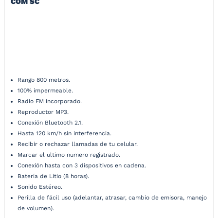
COM SC
Intercomunicador Bluetooth con pantalla que te permite la entrada y
salida de llamadas desde tu celular (ultimo numero registrado),
podrás comunicarte con el pasajero a una distancia de 500 a 1000
mts., escuchar tu música favorita, además tiene incorporado radio
FM.
Rango 800 metros.
100% impermeable.
Radio FM incorporado.
Reproductor MP3.
Conexión Bluetooth 2.1.
Hasta 120 km/h sin interferencia.
Recibir o rechazar llamadas de tu celular.
Marcar el ultimo numero registrado.
Conexión hasta con 3 dispositivos en cadena.
Batería de Litio (8 horas).
Sonido Estéreo.
Perilla de fácil uso (adelantar, atrasar, cambio de emisora, manejo
de volumen).