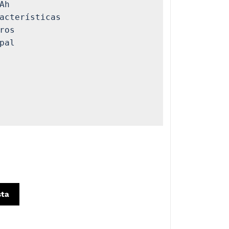
Ah

acterísticas

ros

pal 

sta