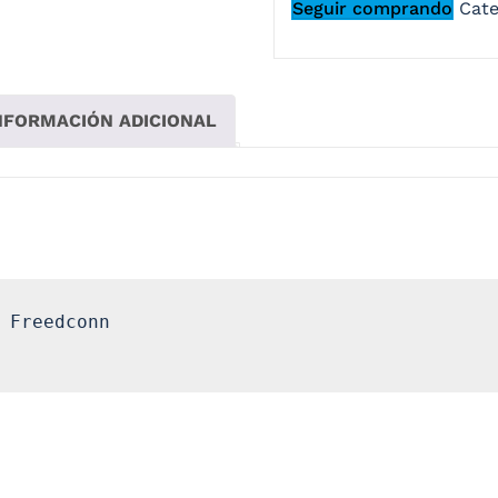
Seguir comprando
Cate
NFORMACIÓN ADICIONAL
 Freedconn

 completo, que utiliza un proceso de fabricación de aparien
o más importante es que puede lograr un chat grupal, permi