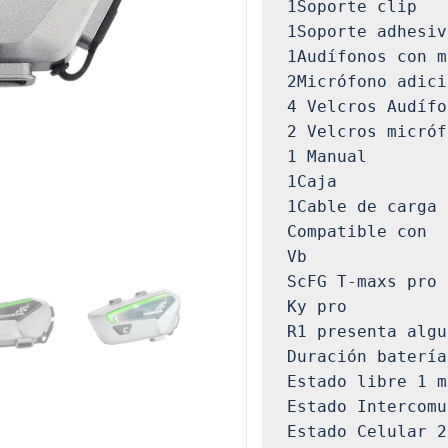
1Soporte clip

1Soporte adhesiv
1Audífonos con m
2Micrófono adici
4 Velcros Audífo
2 Velcros micróf
1 Manual

1Caja

1Cable de carga 

Compatible con

Vb

ScFG T-maxs pro

Ky pro

R1 presenta algu
Duración batería

Estado libre 1 m
Estado Intercomu
Estado Celular 2