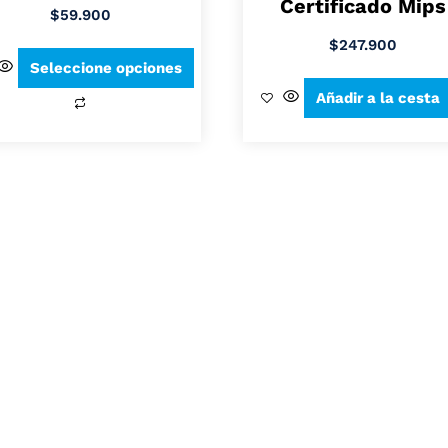
Certificado Mips
$
59.900
$
247.900
Seleccione opciones
Añadir a la cesta