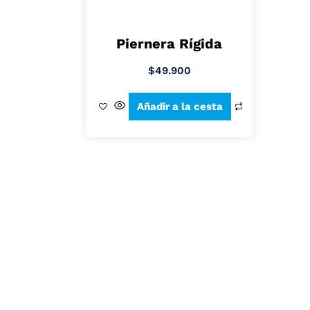
Piernera Rígida
$
49.900
Añadir a la cesta