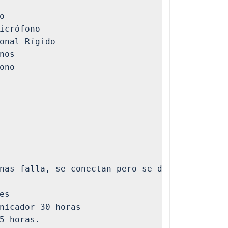
o 

icrófono 

onal Rígido

nos

ono

nas falla, se conectan pero se demora en cone
es

nicador 30 horas

5 horas.
