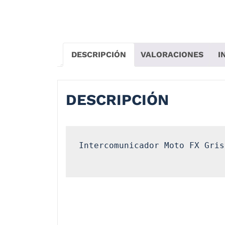
DESCRIPCIÓN
VALORACIONES
I
DESCRIPCIÓN
Intercomunicador Moto FX Gris
FX es un sistema Bluetooth de chat grupal
adecuado para casco integral o abatible.
L