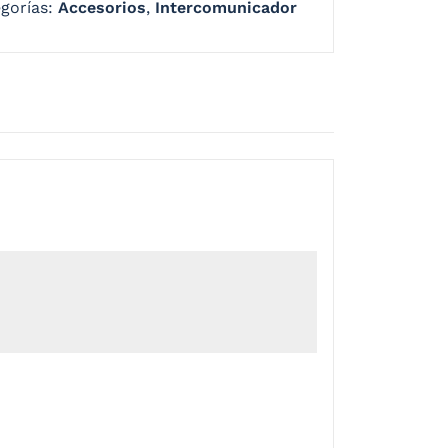
gorías:
Accesorios
,
Intercomunicador
cia todo en uno, cuerpo ultradelgado,
tiéndole participar en una conversación