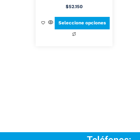
$
52.150
Seleccione opciones
Teléfonos: