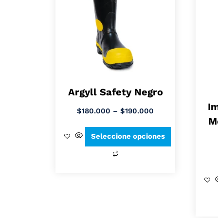
Argyll Safety Negro
I
$
180.000
–
$
190.000
M
Seleccione opciones