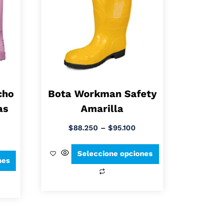
cho
Bota Workman Safety
as
Amarilla
$
88.250
–
$
95.100
Seleccione opciones
nes