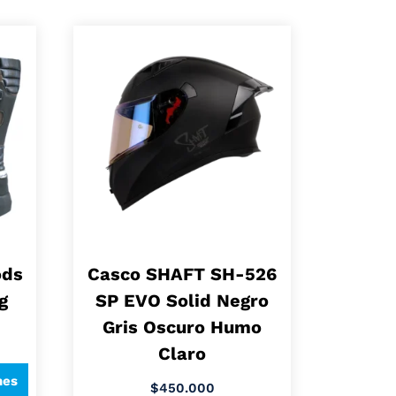
ods
Casco SHAFT SH-526
g
SP EVO Solid Negro
Gris Oscuro Humo
Claro
nes
$
450.000