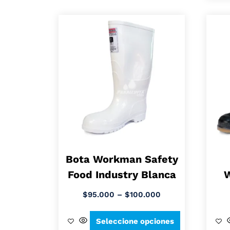
Bota Workman Safety
Food Industry Blanca
W
$
95.000
–
$
100.000
Seleccione opciones