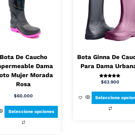
Bota De Caucho
Bota Ginna De Cau
mpermeable Dama
Para Dama Urban
oto Mujer Morada
$
63.900
Valorado en
Rosa
5.00
de 5
$
60.000
Seleccione opcio
Seleccione opciones