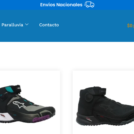
 Paralluvia
Contacto
$
0