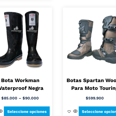
Bota Workman
Botas Spartan Wo
aterproof Negra
Para Moto Tourin
$
85.000
–
$
90.000
$
599.900
Seleccione opciones
Seleccione opcio