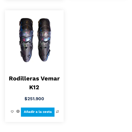
Rodilleras Vemar
K12
$
251.900
Añadir a la cesta