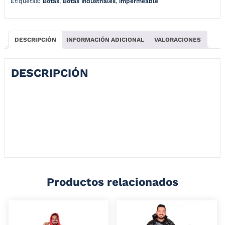
Etiquetas:
Botas
,
Botas industriales
,
impermeable
DESCRIPCIÓN
INFORMACIÓN ADICIONAL
VALORACIONES
DESCRIPCIÓN
Bota Workman Waterproof Negra es una bota de seguridad,
inyectada en PVC, bicolor, 100% impermeable, con puntera de acero.
Para la industria y la construcción donde existan riesgos de caída de
objetos pesados. Adquiérela ya a un fabuloso precio, solo en nuestras
tiendas Paralluvia.
Productos relacionados