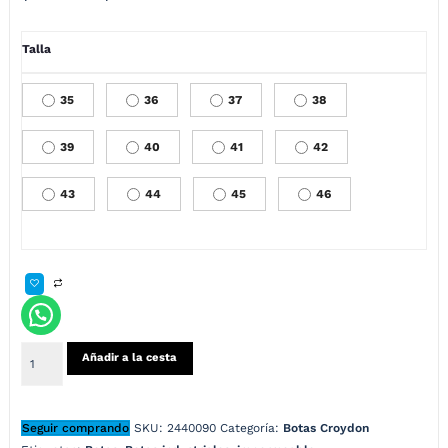
Talla
35
36
37
38
39
40
41
42
43
44
45
46
Añadir a la cesta
Seguir comprando
SKU:
2440090
Categoría:
Botas Croydon