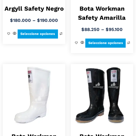
Argyll Safety Negro
Bota Workman
Safety Amarilla
$
180.000
–
$
190.000
$
88.250
–
$
95.100
Seleccione opciones
Seleccione opciones