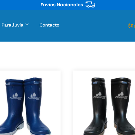
 Paralluvia
Contacto
$
0