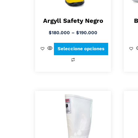
Argyll Safety Negro
B
$
180.000
–
$
190.000
Seleccione opciones