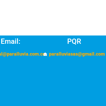
Email:
PQR
al@paralluvia.com.co
paralluviasas@gmail.com