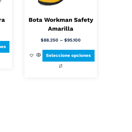
ra
Bota Workman Safety
Amarilla
$
88.250
–
$
95.100
nes
Seleccione opciones