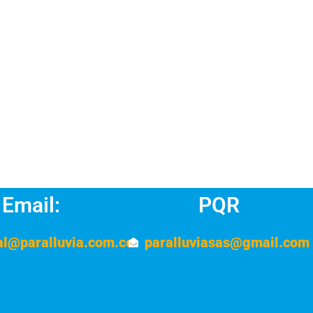
Email:
PQR
al@paralluvia.com.co
paralluviasas@gmail.com