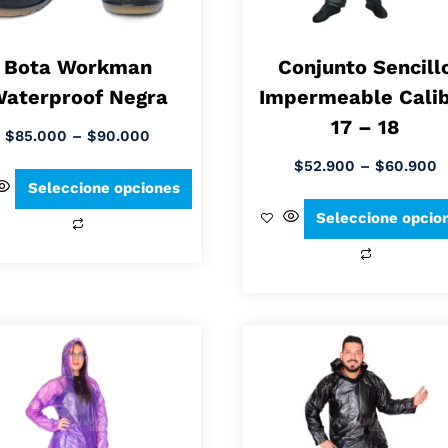
Bota Workman
Conjunto Sencill
aterproof Negra
Impermeable Cali
17 – 18
$
85.000
–
$
90.000
$
52.900
–
$
60.900
Seleccione opciones
Seleccione opcio