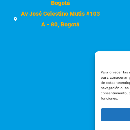
Bogotá
Av José Celestino Mutis #103
A - 80, Bogotá
Para ofrecer las 
para almacenar y
de estas tecnolo
navegación o las 
consentimiento, 
funciones.