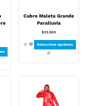
o
Cubre Maleta Grande
bre
Paralluvia
$
23.900
Seleccione opciones
nes