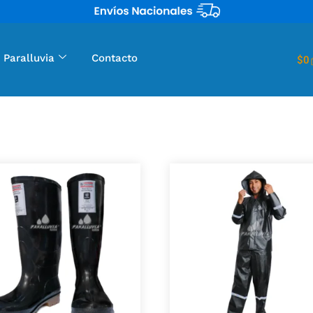
 Paralluvia
Contacto
$
0