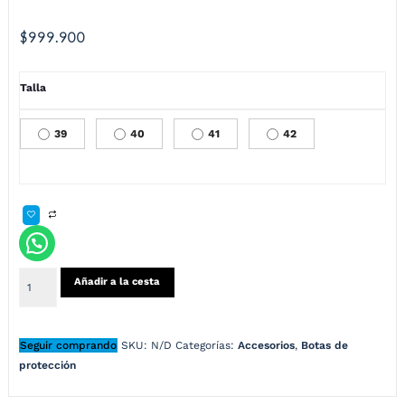
$
999.900
Talla
39
40
41
42
Añadir a la cesta
Seguir comprando
SKU:
N/D
Categorías:
Accesorios
,
Botas de
protección