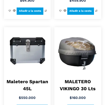
$
64.900
$
459.900
Añadir a la cesta
Añadir a la cesta
Maletero Spartan
MALETERO
45L
VIKINGO 30 Lts
$
550.000
$
160.000