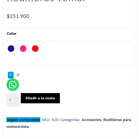
$
251.900
Color
Añadir a la cesta
Seguir comprando
SKU:
N/D
Categorías:
Accesorios
,
Rodilleras para
motociclista