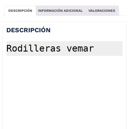
DESCRIPCIÓN
INFORMACIÓN ADICIONAL
VALORACIONES
DESCRIPCIÓN
Rodilleras vemar
Las rodilleras VEMAR 741 te brindaran protección contra los golpes
extremos protegiendo tus rodillas y parte del muslo y la espinilla. Son
muy cómodas y livianas para un mejor manejo. Tiene tapa en los
tornillos para evitar rayar el tanque o las partes de la moto donde
hagan contacto. Se ajusta por medio de 3 correas con gancho.
Características técnicas:
Carcaza transparente resistente a los golpes.
Ajuste con gancho en sus tres correas elásticas.