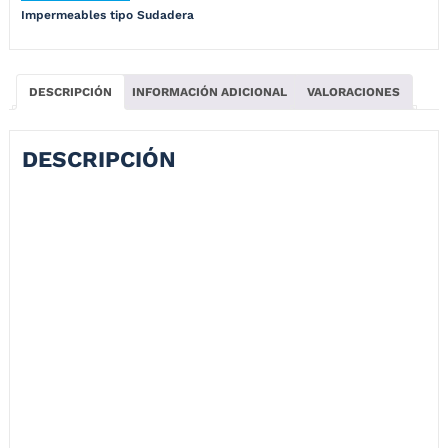
Impermeables tipo Sudadera
DESCRIPCIÓN
INFORMACIÓN ADICIONAL
VALORACIONES
DESCRIPCIÓN
IMPERMEABLE OP-10 PRIUS
Material principal: Poliéster Revestido de PVC
Solapa con velcro Y Puños enresortados
Costuras Termo Selladas con aislante de PVC de la mejor calidad
Reflectivo en vinilo textil en la espalda y pantalón color gris
Bolso para portarlo tipo carriel
Diseño Compacto y Liviano
Diseñado para ciclismo y motociclismo
Ajuste para entubar la bota
NO LAVAR EN LAVADORA, NO PLANCHAR Y NO RETORCER
DEJAR SECAR MÍNIMO 12 HORAS ANTES DE VOLVERSE A GUARDAR