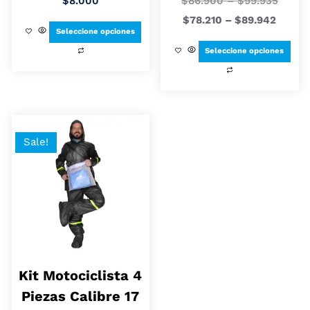
$
8.000
$
86.900
–
$
99.935
$
78.210
–
$
89.942
Seleccione opciones
Seleccione opciones
Sale!
Kit Motociclista 4
Piezas Calibre 17