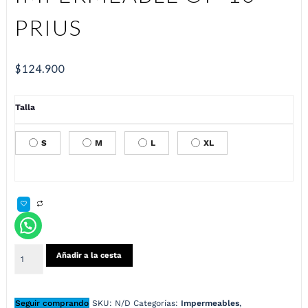
PRIUS
$
124.900
Talla
S
M
L
XL
Añadir a la cesta
Seguir comprando
SKU:
N/D
Categorías:
Impermeables
,