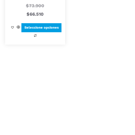
$
73.900
$
66.510
Seleccione opciones