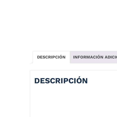
DESCRIPCIÓN
INFORMACIÓN ADIC
DESCRIPCIÓN
CASCO XTRONG 820 SOLID SIN GRAFIC
Casco xtrong 820, es un casco integral sup
liviana ofrece ventilaciones totalmente aj