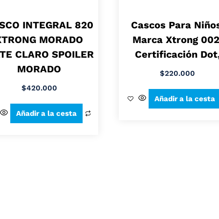
SCO INTEGRAL 820
Cascos Para Niño
XTRONG MORADO
Marca Xtrong 002
TE CLARO SPOILER
Certificación Dot
MORADO
$
220.000
$
420.000
Añadir a la cesta
Añadir a la cesta