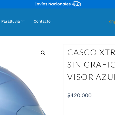
 Paralluvia
Contacto
$
0
CASCO XTR
SIN GRAFI
VISOR AZU
$
420.000
CASCO XTRONG 820 SOL