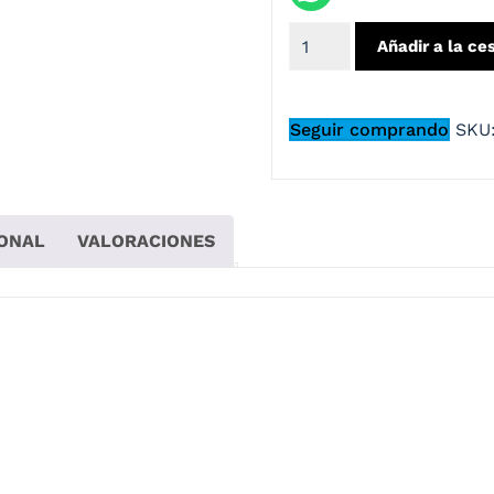
Añadir a la ce
Seguir comprando
SKU
IONAL
VALORACIONES
O AZUL MATE VISOR AZUL
er deportivo gracias a su spoiler largo y su diseño futurist
ustables, atravesadas a través del forro para una ventilaci