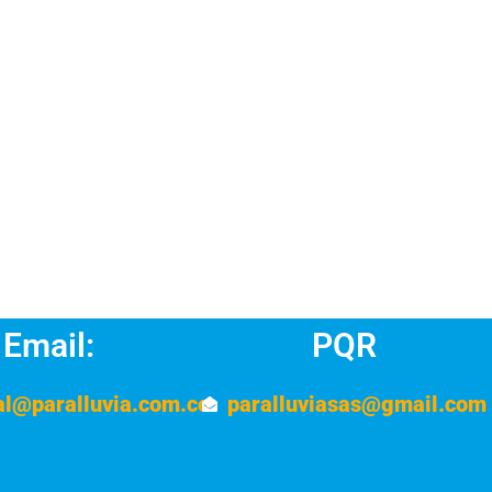
Email:
PQR
al@paralluvia.com.co
paralluviasas@gmail.com