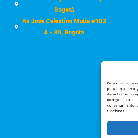
Bogotá
Av José Celestino Mutis #103
A - 80, Bogotá
Para ofrecer las 
para almacenar y
de estas tecnolo
navegación o las 
consentimiento, 
funciones.