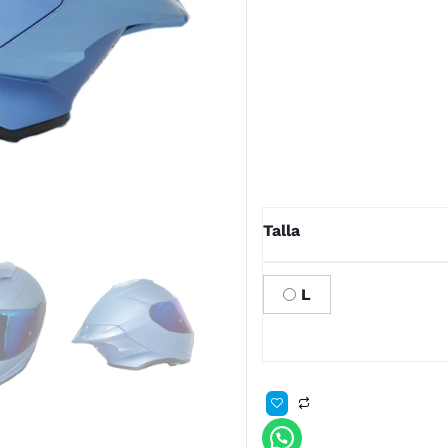
-Material termoplástico de 
-Cambio de visor fácilment
-Ventilación de flujo dinámi
-El forro de tela técnica e
-Espacio para intercomuni
-Certificado ECE- 2206
Talla
L