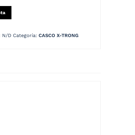
sta
:
N/D
Categoría:
CASCO X-TRONG
a e innovador con carcasa aerodinámica y
ón de flujo dinámico que mantiene un