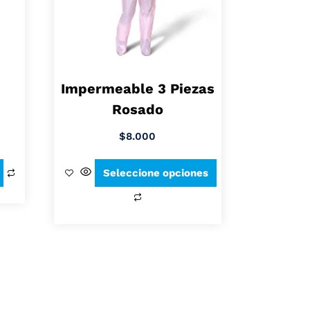
Impermeable 3 Piezas
Rosado
$
8.000
Seleccione opciones