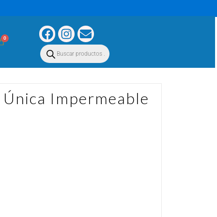
0
a Única Impermeable
able: Hecho con materiales de alta calidad,
pucha y disponible en gran variedad de
e el tuyo a un super precio. Este producto es
ia.