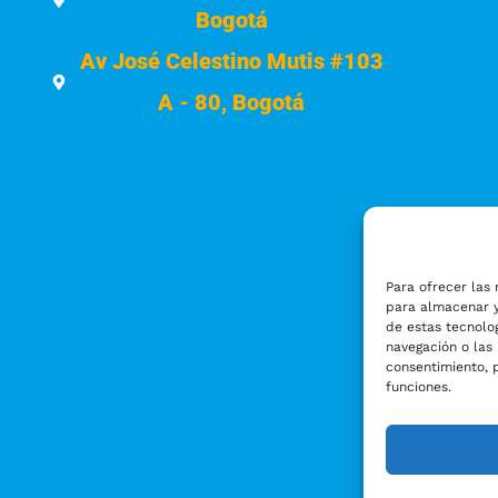
Bogotá
Av José Celestino Mutis #103
A - 80, Bogotá
Para ofrecer las 
para almacenar y
de estas tecnolo
navegación o las 
consentimiento, 
funciones.