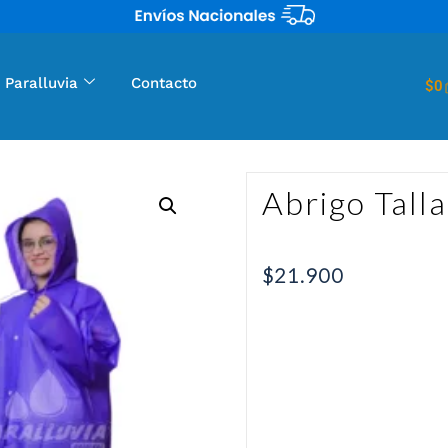
 Paralluvia
Contacto
$
0
Abrigo Tall
$
21.900
Abrigo Talla Única Imperme
cordones para ajuste de ca
colores. Anímate y adquier
ideal para esos días de lluv