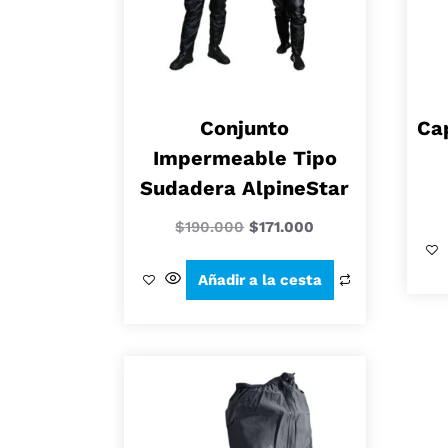
Conjunto
Ca
Impermeable Tipo
Sudadera AlpineStar
$
190.000
$
171.000
Añadir a la cesta