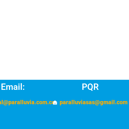
Email:
PQR
al@paralluvia.com.co
paralluviasas@gmail.com