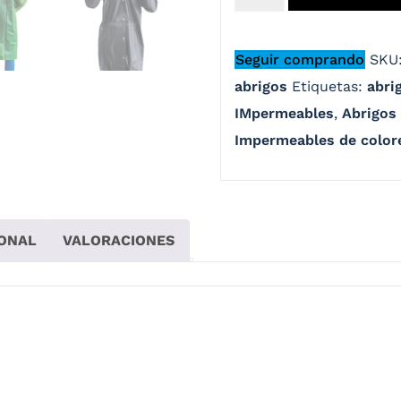
Seguir comprando
SKU
abrigos
Etiquetas:
abri
IMpermeables
,
Abrigos
Impermeables de color
IONAL
VALORACIONES
 materiales de alta calidad, cordones para ajuste de capuch