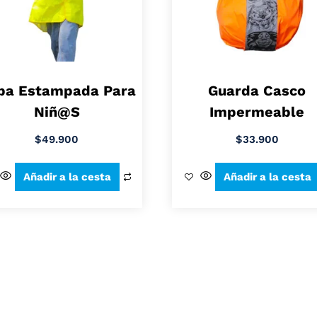
pa Estampada Para
Guarda Casco
Niñ@s
Impermeable
$
49.900
$
33.900
Añadir a la cesta
Añadir a la cesta