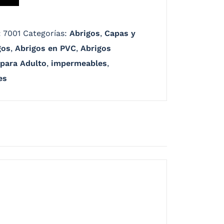
:
7001
Categorías:
Abrigos
,
Capas y
gos
,
Abrigos en PVC
,
Abrigos
 para Adulto
,
impermeables
,
es
a y disponible en gran variedad de