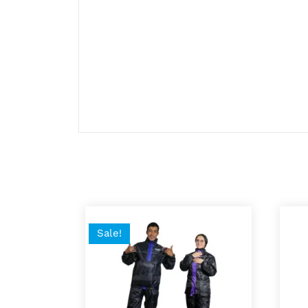
colores. Anímate y adquiere el tuyo a un s
Detalles
• Cierre de Botón
• Material Alta Calidad
• Color disponible Morado, Azul, Rosado. (
Sale!