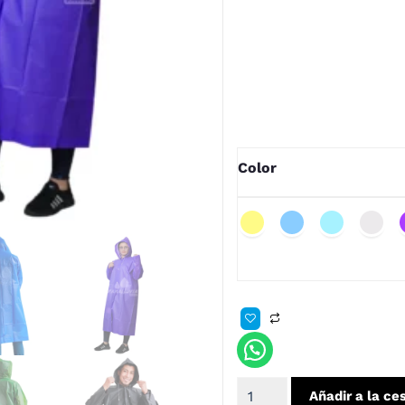
Detalles
• Cierre de Botón
• Material Alta Calidad
• Color disponible Morado,
Color
Añadir a la ce