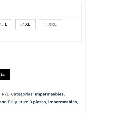
L
XL
XXL
sta
:
N/D
Categorías:
Impermeables
,
iano
Etiquetas:
3 piezas
,
impermeables
,