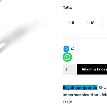
Talla
S
M
Añadir a la ce
Seguir comprando
SKU
Impermeables tipo Liv
Traje