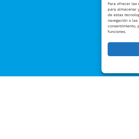
Para ofrecer las 
para almacenar y
de estas tecnolo
navegación o las 
consentimiento, 
funciones.