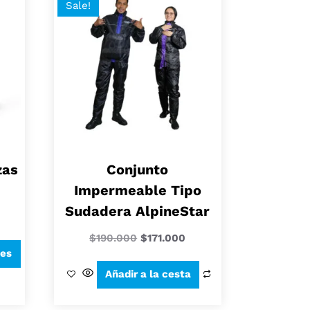
Sale!
zas
Conjunto
Impermeable Tipo
Sudadera AlpineStar
$
190.000
$
171.000
nes
Añadir a la cesta