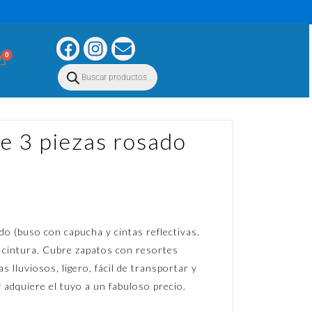
0
 3 piezas rosado
o (buso con capucha y cintas reflectivas.
 cintura. Cubre zapatos con resortes
as lluviosos, ligero, fácil de transportar y
 adquiere el tuyo a un fabuloso precio.