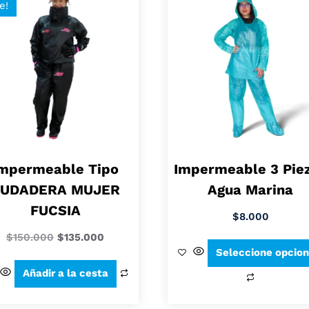
e!
mpermeable Tipo
Impermeable 3 Pie
UDADERA MUJER
Agua Marina
FUCSIA
$
8.000
$
150.000
$
135.000
Seleccione opcio
Añadir a la cesta