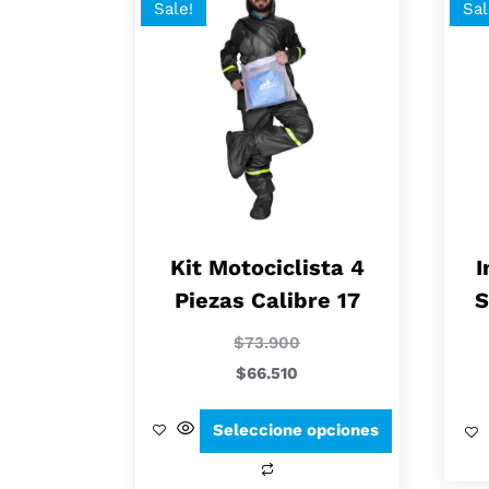
Sale!
Sal
Kit Motociclista 4
I
Piezas Calibre 17
S
$
73.900
$
66.510
Seleccione opciones