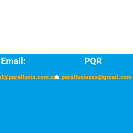
Email:
PQR
al@paralluvia.com.co
paralluviasas@gmail.com