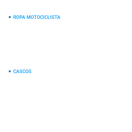
ROPA MOTOCICLISTA
CHAQUETAS
GUANTES
RODILLERAS
PECHERAS
CASCOS
CASCO AGV
CASCO BELL
CASCO EDGE
CASCO ICH
CASCO HRO
CASCO SMK