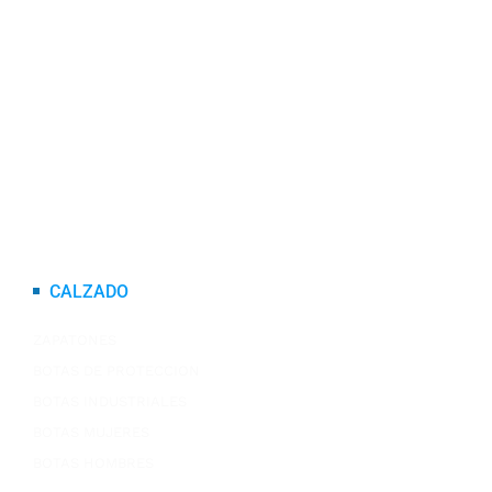
CASCO SPARTAN
CASCO SHAFT
CASCO X-SPORTS
CASCO X-TRONG
CASCO TECH
CASCO MT
CASCO KOV
CALZADO
ZAPATONES
BOTAS DE PROTECCION
BOTAS INDUSTRIALES
BOTAS MUJERES
BOTAS HOMBRES