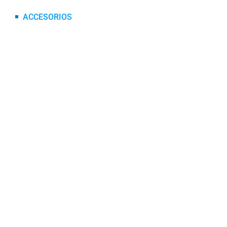
ACCESORIOS
DEFENSAS
INTERCOMUNICADORES
MALETAS
MALETEROS
PARRILLAS
PIERNERAS