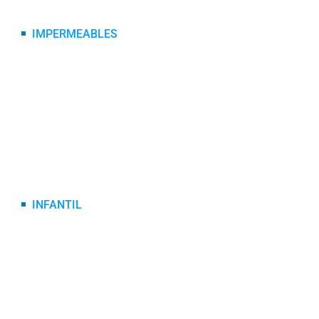
IMPERMEABLES
ABRIGOS
CAPAS
CHAQUETAS
TRAJE TIPO PVC
TRAJE TIPO SUDADERA
TRAJE LIVIANO
INFANTIL
ABRIGO
BOTAS INFANTILES
CAPAS
CASCO INFANTILES