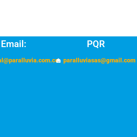
Email:
PQR
al@paralluvia.com.co
paralluviasas@gmail.com