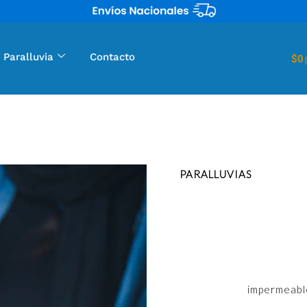
 Paralluvia
Contacto
$
0
¡En
PARALLUVIAS
nos preoc
ofrecemos facilidades de en
complicaciones. Realizamos
Además, contamos con diver
servicio exprés y seguimient
paquete en todo momento. Co
prendas de ropa
impermeabl