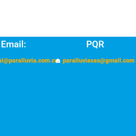
Email:
PQR
al@paralluvia.com.co
paralluviasas@gmail.com