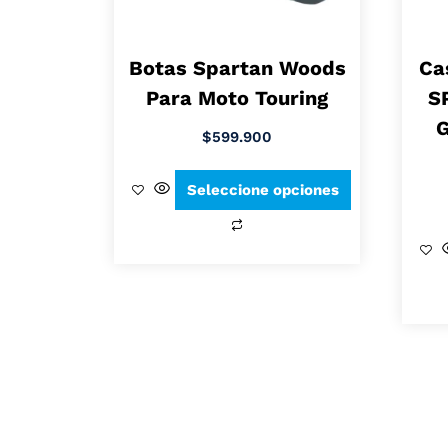
Botas Spartan Woods
Ca
Para Moto Touring
S
G
$
599.900
Seleccione opciones