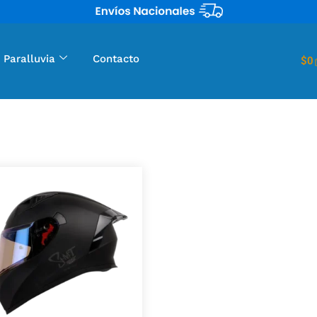
 Paralluvia
Contacto
$
0