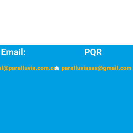
Email:
PQR
al@paralluvia.com.co
paralluviasas@gmail.com