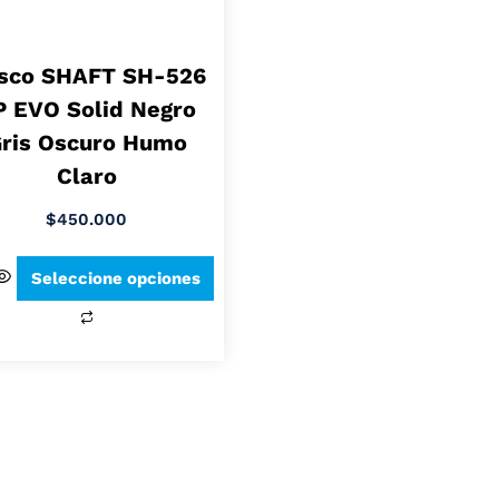
sco SHAFT SH-526
P EVO Solid Negro
ris Oscuro Humo
Claro
$
450.000
Seleccione opciones