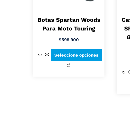
Botas Spartan Woods
Ca
Para Moto Touring
S
G
$
599.900
Seleccione opciones