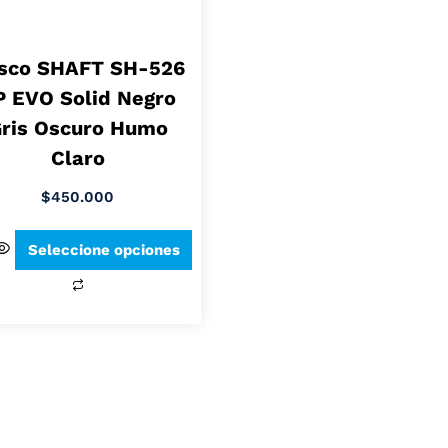
sco SHAFT SH-526
P EVO Solid Negro
ris Oscuro Humo
Claro
$
450.000
Seleccione opciones