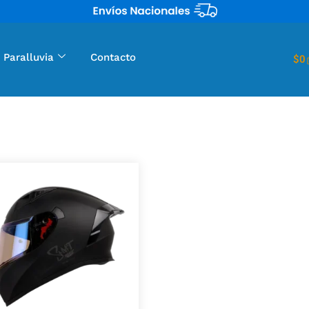
 Paralluvia
Contacto
$
0