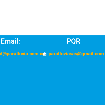
Email:
PQR
al@paralluvia.com.co
paralluviasas@gmail.com