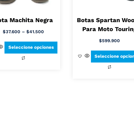
ota Machita Negra
Botas Spartan Wo
Para Moto Tourin
$
37.600
–
$
41.500
$
599.900
Seleccione opciones
Seleccione opcio