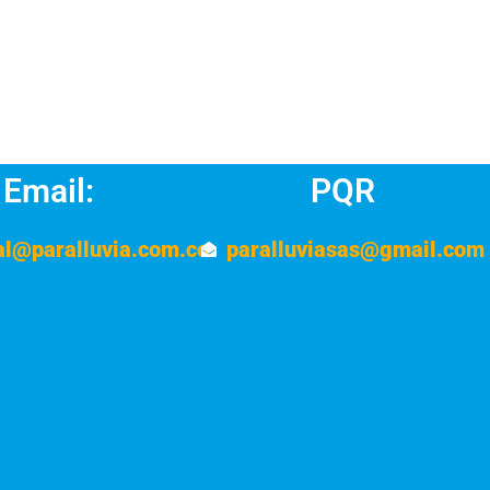
Email:
PQR
al@paralluvia.com.co
paralluviasas@gmail.com