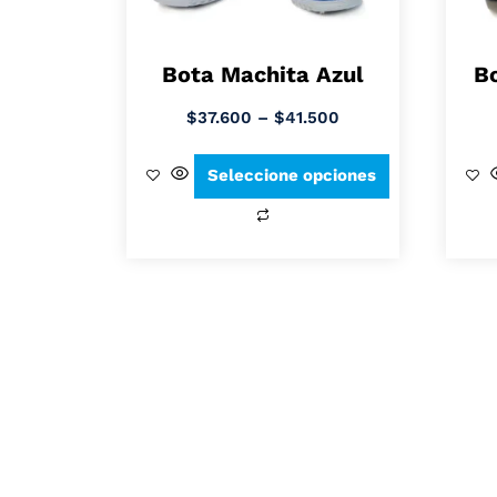
Bota Machita Azul
B
$
37.600
–
$
41.500
Seleccione opciones