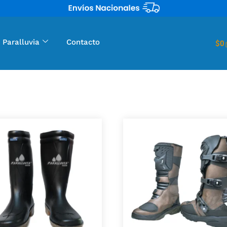
 Paralluvia
Contacto
$
0