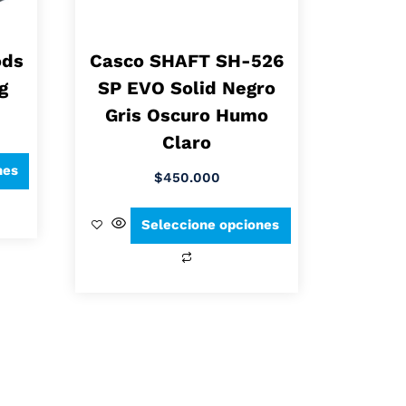
ods
Casco SHAFT SH-526
g
SP EVO Solid Negro
Gris Oscuro Humo
Claro
nes
$
450.000
Seleccione opciones