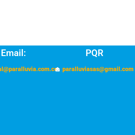
Email:
PQR
al@paralluvia.com.co
paralluviasas@gmail.com