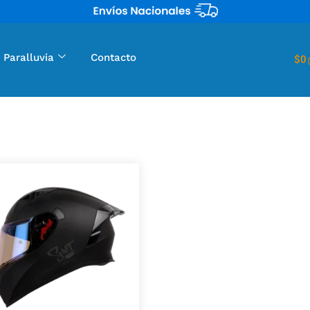
 Paralluvia
Contacto
$
0