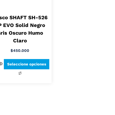
sco SHAFT SH-526
P EVO Solid Negro
ris Oscuro Humo
Claro
$
450.000
Seleccione opciones