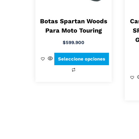
Botas Spartan Woods
Ca
Para Moto Touring
S
G
$
599.900
Seleccione opciones