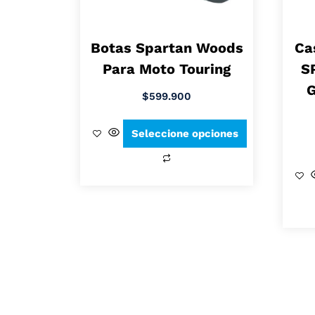
Botas Spartan Woods
Ca
Para Moto Touring
S
G
$
599.900
Seleccione opciones