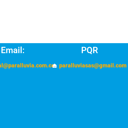
Email:
PQR
al@paralluvia.com.co
paralluviasas@gmail.com