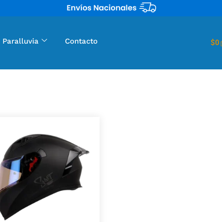
 Paralluvia
Contacto
$
0