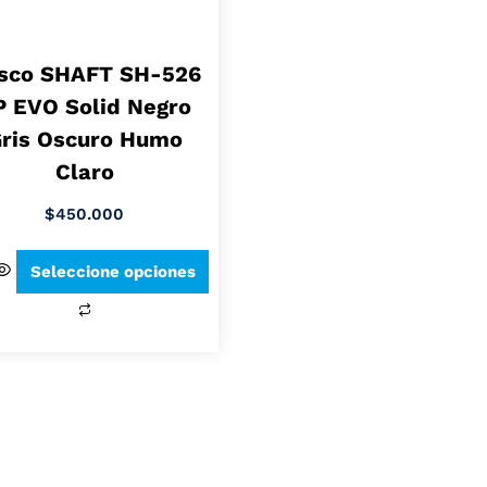
sco SHAFT SH-526
P EVO Solid Negro
ris Oscuro Humo
Claro
$
450.000
Seleccione opciones