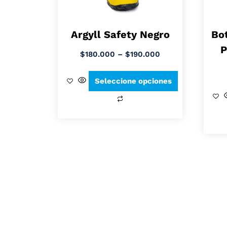
Argyll Safety Negro
Bo
P
$
180.000
–
$
190.000
Seleccione opciones