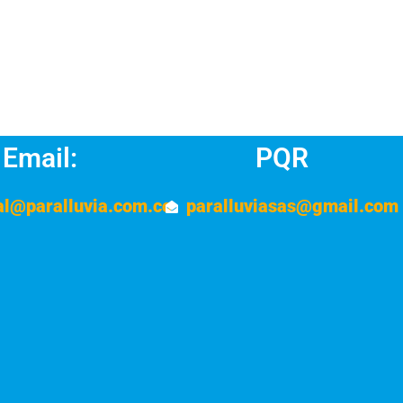
Email:
PQR
al@paralluvia.com.co
paralluviasas@gmail.com