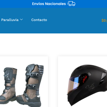
 Paralluvia
Contacto
$
0