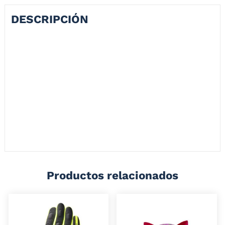
DESCRIPCIÓN
BAUL DE ALUMINIO GIACOMO 45L NEGRO MATE
Nuestro top case Giacomo de aluminio es la solución perfecta para
almacenar y transportar tus pertenencias importantes mientras
conduce tu moto. Fabricado con aluminio de alta calidad, ofrece una
protección total y un amplio espacio de almacenamiento con
capacidad de 45 Litros. Además, cuenta con un cierre seguro, es fácil
de transportar y muy versátil. Es la elección ideal para aquellos que
buscan una opción confiable y funcional tanto para el uso diario
como para viajes largos.
Productos relacionados