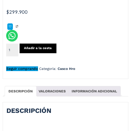
$
299.900
Añadir a la cesta
Seguir comprando
Categoría:
Casco Hro
DESCRIPCIÓN
VALORACIONES
INFORMACIÓN ADICIONAL
DESCRIPCIÓN
Casco Hro Mx-330Dv Bye Bye Morado Fucsia Visor Iridium Morado