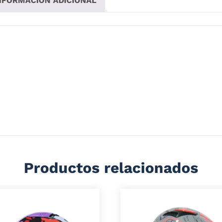
NFORMACIÓN ADICIONAL
MIZE GRIS AMARILLO
a si llevas contigo la protección de este Shaft 598GTR , un 
stico de alto impacto, y un diseño exclusivo para ti.
Productos relacionados