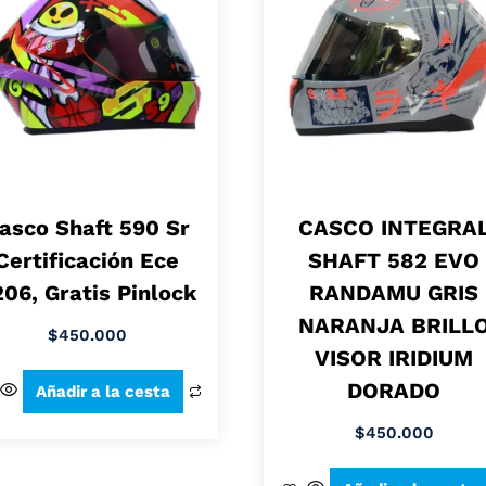
asco Shaft 590 Sr
CASCO INTEGRA
Certificación Ece
SHAFT 582 EVO
06, Gratis Pinlock
RANDAMU GRIS
NARANJA BRILL
$
450.000
VISOR IRIDIUM
DORADO
Añadir a la cesta
$
450.000