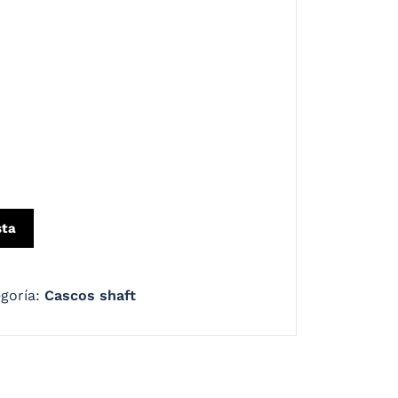
o de la historia si llevas contigo la protección
casco integral con un tapizado cómodo,
oraza en termoplástico de alto impacto, y un
sta
goría:
Cascos shaft