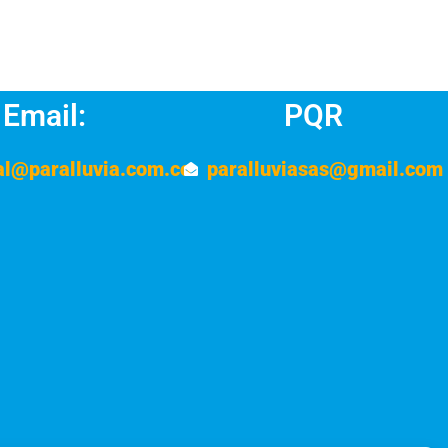
Email:
PQR
al@paralluvia.com.co
paralluviasas@gmail.com