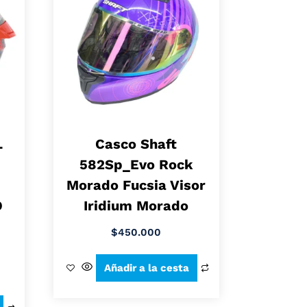
L
Casco Shaft
582Sp_Evo Rock
Morado Fucsia Visor
O
Iridium Morado
$
450.000
Añadir a la cesta