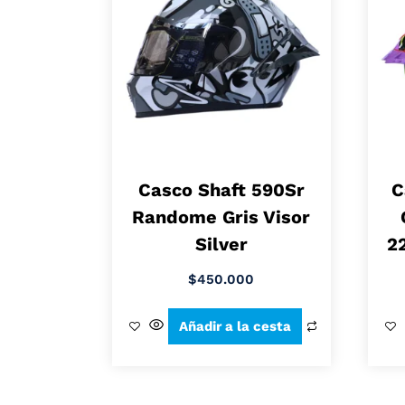
Casco Shaft 590Sr
C
Randome Gris Visor
Silver
22
$
450.000
Añadir a la cesta