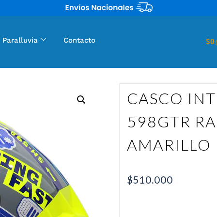
 Paralluvia
Contacto
$
0
CASCO INT
598GTR R
AMARILLO
$
510.000
CASCO INTEGRAL SHAFT