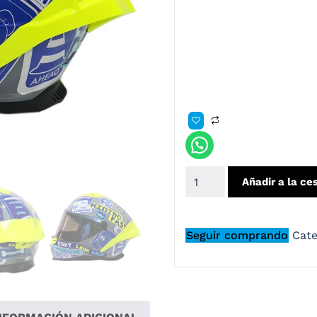
Serás parte del mejor equip
de este Shaft 598GTR , un 
lavable y removible, una c
diseño exclusivo para ti.
Añadir a la ce
Seguir comprando
Cate