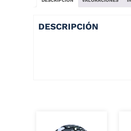
DESCRIPCIÓN
VALORACIONES
I
DESCRIPCIÓN
CASCO INTEGRAL SHAFT 598GTR RANDO
Serás parte del mejor equipo de la histori
lavable y removible, una coraza en termoplá