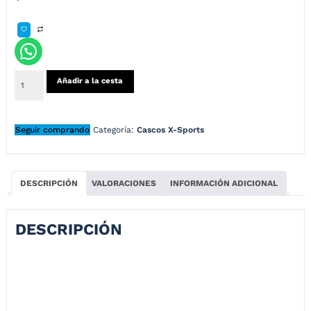
Añadir a la cesta
Seguir comprando
Categoría:
Cascos X-Sports
DESCRIPCIÓN
VALORACIONES
INFORMACIÓN ADICIONAL
DESCRIPCIÓN
Casco Integral X-Sports Bolt Cefan Turquesa
El
X-Sports Bolt
es un casco liviano, cómodo y seguro, con diseño
aerodinámico, ventilación avanzada y certificación DOT. Incluye visor