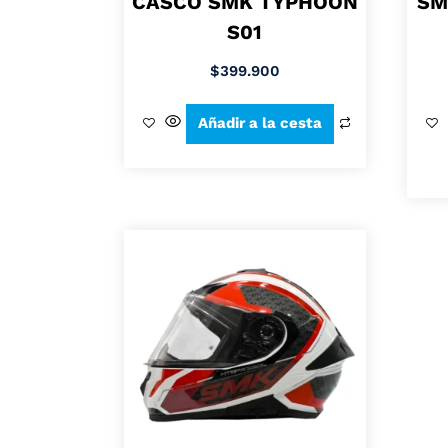
CASCO SMK TYPHOON
SM
S01
$
399.900
Añadir a la cesta