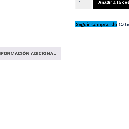
Añadir a la ce
Seguir comprando
Cate
NFORMACIÓN ADICIONAL
dos los usuarios de turismo deportivo con su diseño compac
simples, ofrece puro placer de conducir. Un completo sistema
nlock ® original listo para evitar el empañamiento y un visor 