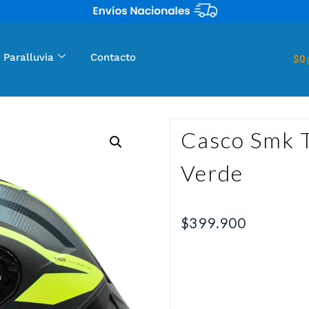
 Paralluvia
Contacto
$
0
Casco Smk 
Verde
$
399.900
Casco Smk Typhoon Thorn
Características