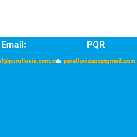
Email:
PQR
al@paralluvia.com.co
paralluviasas@gmail.com