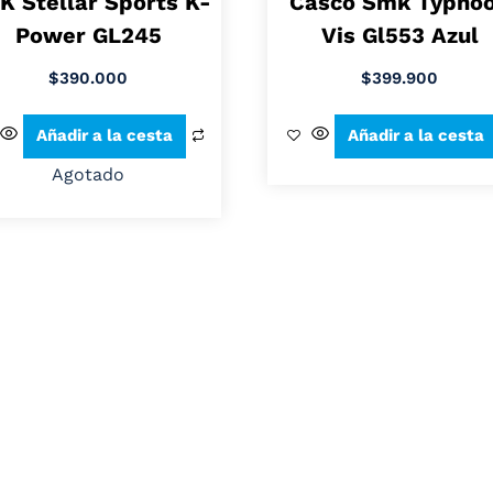
K Stellar Sports K-
Casco Smk Typho
Power GL245
Vis Gl553 Azul
$
390.000
$
399.900
Añadir a la cesta
Añadir a la cesta
Agotado