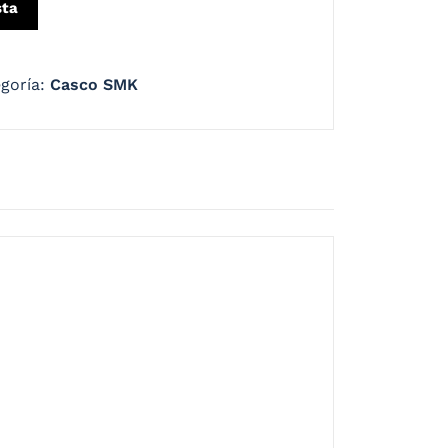
sta
goría:
Casco SMK
to y aerodinámico. Enriquecido con
 de tomas de aire en la boca, áreas
solar interno fácil de usar, permitirá que