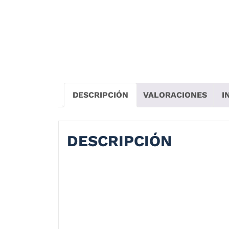
DESCRIPCIÓN
VALORACIONES
I
DESCRIPCIÓN
Casco Smk Typhoon Thorn Azul Verde
SMK Typhoon es un casco integral para to
gráficos llamativos o incluso con colores 
laterales y superiores, visor para poner Pi