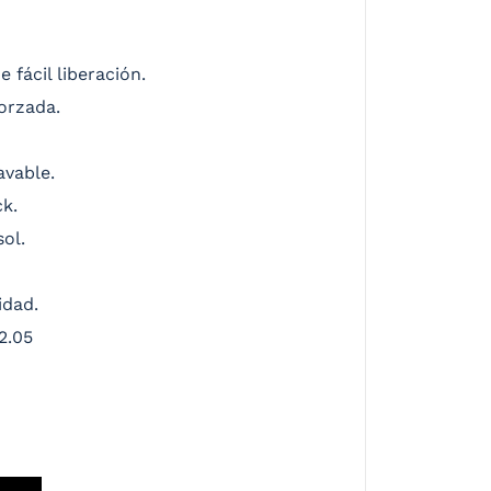
 fácil liberación.
orzada.
avable.
ck.
sol.
idad.
2.05