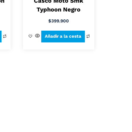
on
Casco Moto Smk
Typhoon Negro
$
399.900
Añadir a la cesta