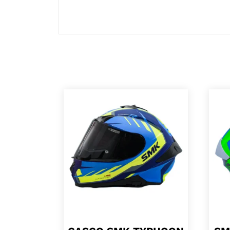
todos disfruten del viaje con total seguri