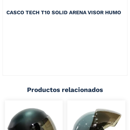
CASCO TECH T10 SOLID ARENA VISOR HUMO
disfruta el camino con tech t-10 un casco cómodo ligero y certificado
(DOT)
El
CASCO TECH T10 SOLID
es la elección perfecta para motociclistas
que buscan una combinación de seguridad, confort y diseño moderno.
Fabricado con materiales de alta calidad y con características
innovadoras, este casco ofrece una protección excepcional sin
comprometer el estilo ni la comodidad en cada viaje.
Productos relacionados