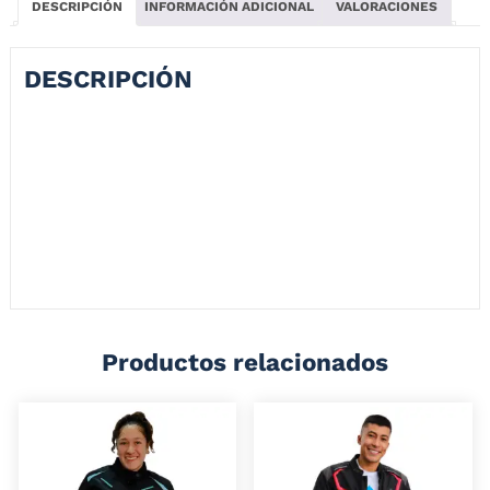
DESCRIPCIÓN
INFORMACIÓN ADICIONAL
VALORACIONES
DESCRIPCIÓN
La Chaqueta protección Xtrong es elaborada en neopreno 100% con
protecciones certificadas ubicadas en hombros, codos y espalda
totalmente desmontables. La mejor protección contra la intemperie y
las duras condiciones del clima encuéntralo aquí en Paralluvia.
– Malla interna para mayor comodidad y transpirabilidad.
– Gran calidad y estilo
– Gorro desmontable
Productos relacionados