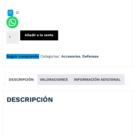
Añadir a la cesta
Seguir comprando
Categorías:
Accesorios
,
Defensas
DESCRIPCIÓN
VALORACIONES
INFORMACIÓN ADICIONAL
DESCRIPCIÓN
Defensa TVS Apache 160 – 180
Todos nuestros productos están sometidos a pruebas de calidad y
confiabilidad de uso, por tal motivo nuestras defensas son una mejor