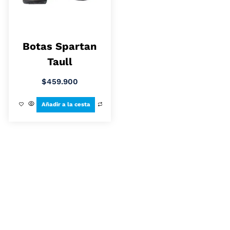
Botas Spartan
Taull
$
459.900
Añadir a la cesta