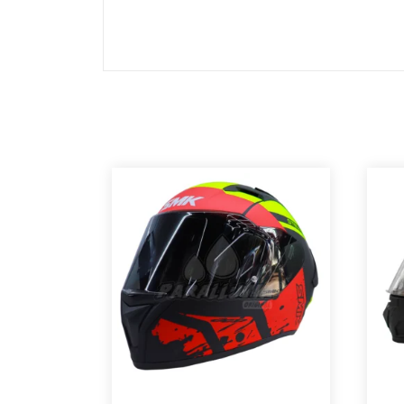
Nota: Visor transparente se vende por s