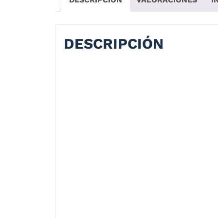
DESCRIPCIÓN
Casco Moto Smk Typhoon Aerot Visor Os
Características:
El Casco para moto Typhoon es un casco in
como a los viajeros diarios! La gama de c
¡Pídelo en línea!
Calota en EPS (Poliestireno expandido) de
Interior removible y lavable
Visor de sol interno.
Certificación DOT y ECE
Este casco se vende con visor Oscuro