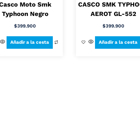
Casco Moto Smk
CASCO SMK TYPH
Typhoon Negro
AEROT GL-552
$
399.900
$
399.900
Añadir a la cesta
Añadir a la cesta