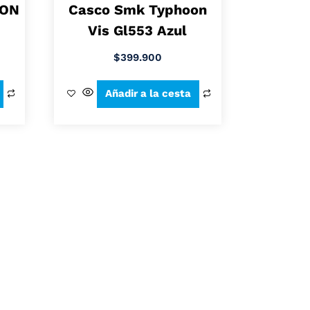
OON
Casco Smk Typhoon
Vis Gl553 Azul
$
399.900
Añadir a la cesta