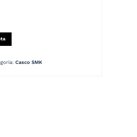
sta
goría:
Casco SMK