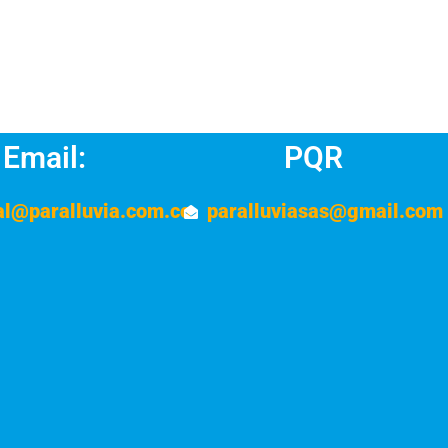
Email:
PQR
al@paralluvia.com.co
paralluviasas@gmail.com